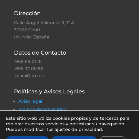
Dirección
Calle Ángel Valencia, 9, 1º A
30562 Ceutí
(Murcia) España
Datos de Contacto
968 69 01 16
696 37 00 86
pjara@um.es
Políticas y Avisos Legales
Aviso legal
Politica de privacidad
Política de cookies
Este sitio web utiliza cookies propias y de terceros para
mejorar nuestros servicios y optimizar su navegación.
Política ambiental
Puedes modificar tus ajustes de privacidad.