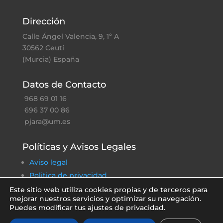
Dirección
Calle Ángel Valencia, 9, 1º A
30562 Ceutí
(Murcia) España
Datos de Contacto
968 69 01 16
696 37 00 86
pjara@um.es
Políticas y Avisos Legales
Aviso legal
Politica de privacidad
Política de cookies
Este sitio web utiliza cookies propias y de terceros para
mejorar nuestros servicios y optimizar su navegación.
Política ambiental
Puedes modificar tus ajustes de privacidad.