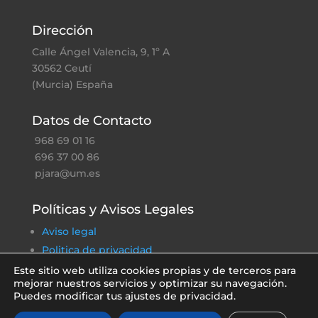
Dirección
Calle Ángel Valencia, 9, 1º A
30562 Ceutí
(Murcia) España
Datos de Contacto
968 69 01 16
696 37 00 86
pjara@um.es
Políticas y Avisos Legales
Aviso legal
Politica de privacidad
Política de cookies
Este sitio web utiliza cookies propias y de terceros para
mejorar nuestros servicios y optimizar su navegación.
Política ambiental
Puedes modificar tus ajustes de privacidad.