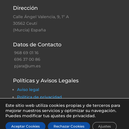
Dirección
Calle Ángel Valencia, 9, 1º A
30562 Ceutí
(Murcia) España
Datos de Contacto
968 69 01 16
696 37 00 86
pjara@um.es
Políticas y Avisos Legales
Aviso legal
Politica de privacidad
Política de cookies
Este sitio web utiliza cookies propias y de terceros para
mejorar nuestros servicios y optimizar su navegación.
Política ambiental
Puedes modificar tus ajustes de privacidad.
Aceptar Cookies
Rechazar Cookies
Ajustes