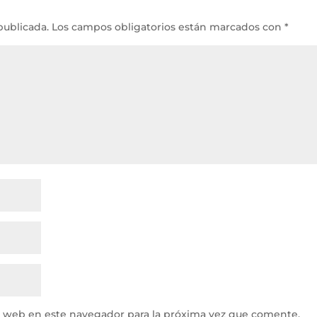
publicada.
Los campos obligatorios están marcados con
*
y web en este navegador para la próxima vez que comente.