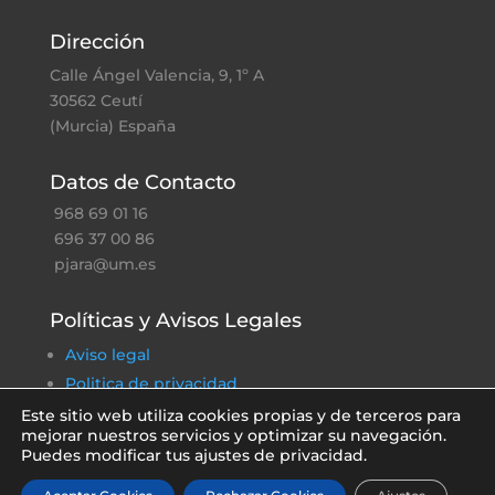
Dirección
Calle Ángel Valencia, 9, 1º A
30562 Ceutí
(Murcia) España
Datos de Contacto
968 69 01 16
696 37 00 86
pjara@um.es
Políticas y Avisos Legales
Aviso legal
Politica de privacidad
Política de cookies
Este sitio web utiliza cookies propias y de terceros para
mejorar nuestros servicios y optimizar su navegación.
Política ambiental
Puedes modificar tus ajustes de privacidad.